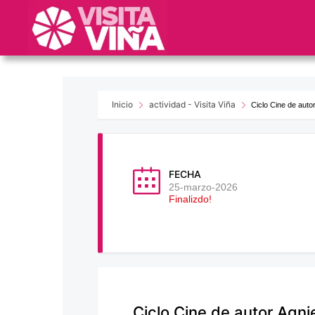
Nota:
este
sitio
web
incluye
un
sistema
Inicio
actividad - Visita Viña
Ciclo Cine de auto
de
accesibilidad.
Presione
Control-
FECHA
F11
25-marzo-2026
Finalizdo!
para
ajustar
el
sitio
web
a
las
Ciclo Cine de autor Agni