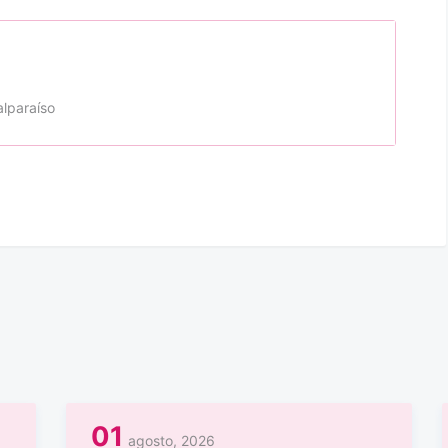
alparaíso
01
agosto, 2026