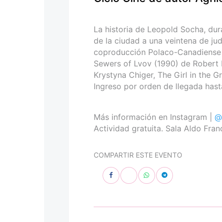
personas
con
discapacidad
La historia de Leopold Socha, dur
visual
de la ciudad a una veintena de ju
que
coproducción Polaco-Canadiense 
están
Sewers of Lvov (1990) de Robert 
usando
Krystyna Chiger, The Girl in the 
un
Ingreso por orden de llegada hasta
lector
de
pantalla;
Más información en Instagram |
@
Presione
Actividad gratuita. Sala Aldo Fran
Control-
F10
COMPARTIR ESTE EVENTO
para
abrir
un
menú
de
accesibilidad.