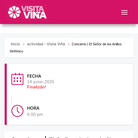
Nota:
este
sitio
web
incluye
un
Inicio
actividad - Visita Viña
Concierto | El Señor de los Anillos
sistema
Sinfónico
de
accesibilidad.
FECHA
14-junio-2026
Finalizdo!
HORA
6:00 pm