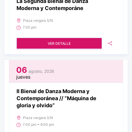
La Segunda Bienal de Danza
Moderna y Contemporáne
Plaza vergara S/N
7:00 pm
VER DETALLE
06
agosto, 2026
jueves
II Bienal de Danza Moderna y
Contemporánea // “Máquina de
gloria y olvido”
Plaza vergara S/N
-
7:00 pm
9:00 pm