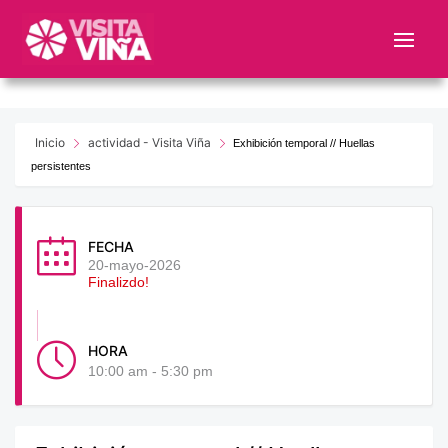
Nota:
este
sitio
web
incluye
un
Inicio
actividad - Visita Viña
Exhibición temporal // Huellas
sistema
persistentes
de
accesibilidad.
FECHA
20-mayo-2026
Finalizdo!
HORA
10:00 am - 5:30 pm