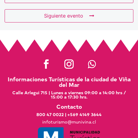
Siguiente evento
Informaciones Turísticas de la ciudad de Viña
del Mar
Calle Arlegui 715 | Lunes a viernes 09:00 a 14:00 hrs /
15:00 a 17:30 hrs.
Contacto
800 47 0022
|
+569 4149 3644
infoturismo@munivina.cl