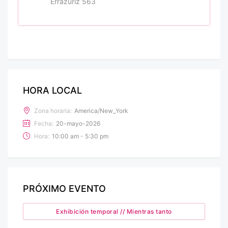
Errázuriz 563
HORA LOCAL
Zona horaria:
America/New_York
Fecha:
20-mayo-2026
Hora:
10:00 am - 5:30 pm
PRÓXIMO EVENTO
Exhibición temporal // Mientras tanto