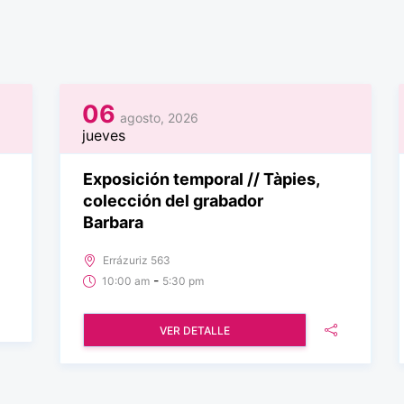
06
agosto, 2026
jueves
Exposición temporal // Tàpies,
colección del grabador
Barbara
Errázuriz 563
-
10:00 am
5:30 pm
VER DETALLE