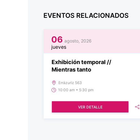
EVENTOS RELACIONADOS
06
agosto, 2026
jueves
Exhibición temporal //
Mientras tanto
Errázuriz 563
-
10:00 am
5:30 pm
VER DETALLE