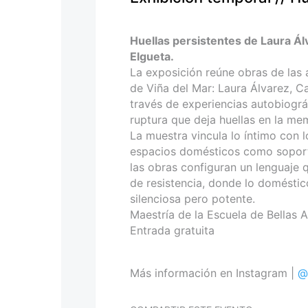
personas
con
discapacidad
Huellas persistentes de Laura Ál
visual
Elgueta.
que
La exposición reúne obras de las 
están
de Viña del Mar: Laura Álvarez, C
usando
través de experiencias autobiográ
un
ruptura que deja huellas en la mem
lector
La muestra vincula lo íntimo con l
de
espacios domésticos como soporte
pantalla;
las obras configuran un lenguaje 
Presione
de resistencia, donde lo doméstic
Control-
silenciosa pero potente.
F10
Maestría de la Escuela de Bellas A
para
Entrada gratuita
abrir
un
menú
Más información en Instagram |
@
de
accesibilidad.