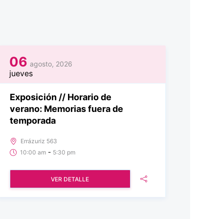
06
agosto, 2026
jueves
Exposición // Horario de
verano: Memorias fuera de
temporada
Errázuriz 563
-
10:00 am
5:30 pm
VER DETALLE