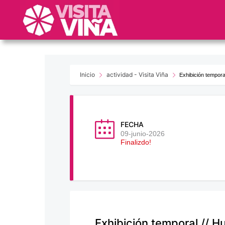
Nota:
este
sitio
web
incluye
un
sistema
Inicio
actividad - Visita Viña
Exhibición temporal
de
accesibilidad.
Presione
Control-
FECHA
F11
09-junio-2026
Finalizdo!
para
ajustar
el
sitio
web
a
las
Exhibición temporal // H