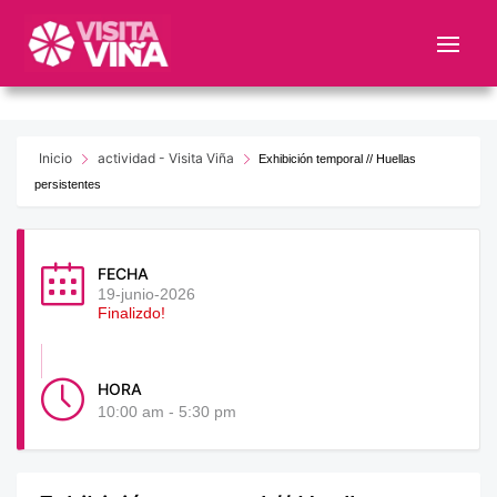
Nota:
este
sitio
web
incluye
un
Inicio
actividad - Visita Viña
Exhibición temporal // Huellas
sistema
persistentes
de
accesibilidad.
FECHA
19-junio-2026
Finalizdo!
HORA
10:00 am - 5:30 pm