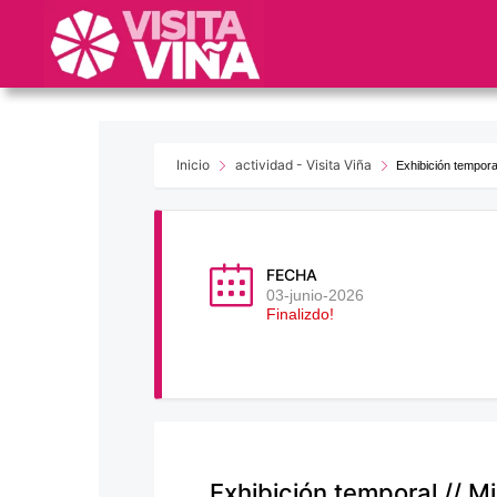
Nota:
este
sitio
web
incluye
un
sistema
Inicio
actividad - Visita Viña
Exhibición temporal
de
accesibilidad.
Presione
Control-
FECHA
F11
03-junio-2026
Finalizdo!
para
ajustar
el
sitio
web
a
las
Exhibición temporal // M