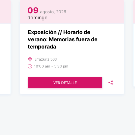
09
agosto, 2026
domingo
Exposición // Horario de
verano: Memorias fuera de
temporada
Errázuriz 563
-
10:00 am
5:30 pm
VER DETALLE