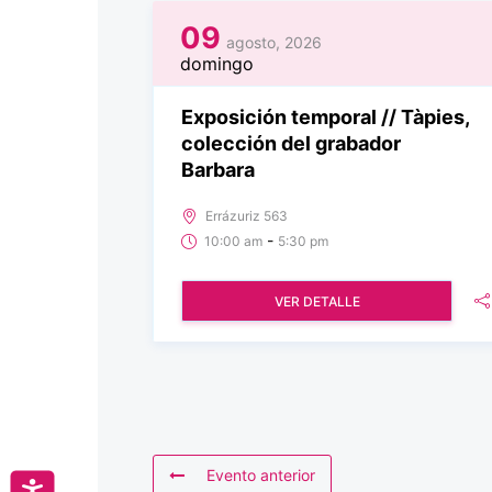
09
agosto, 2026
domingo
Exposición temporal // Tàpies,
colección del grabador
Barbara
Errázuriz 563
-
10:00 am
5:30 pm
VER DETALLE
Evento anterior
Accesibilidad