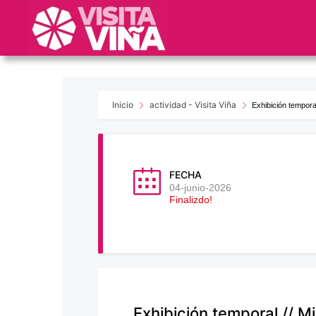
Nota:
este
sitio
web
incluye
un
sistema
Inicio
actividad - Visita Viña
Exhibición temporal
de
accesibilidad.
Presione
Control-
FECHA
F11
04-junio-2026
Finalizdo!
para
ajustar
el
sitio
web
a
las
Exhibición temporal // M