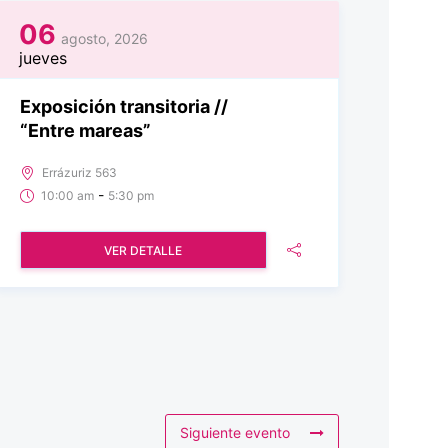
06
agosto, 2026
jueves
Exposición transitoria //
“Entre mareas”
Errázuriz 563
-
10:00 am
5:30 pm
VER DETALLE
Siguiente evento