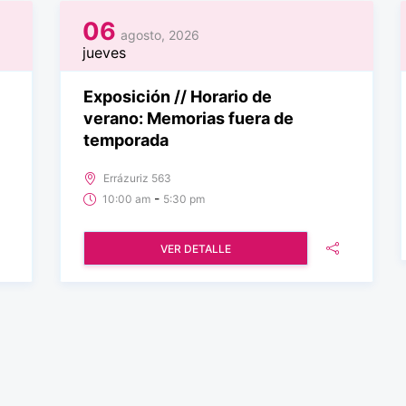
06
agosto, 2026
jueves
Exposición // Horario de
verano: Memorias fuera de
temporada
Errázuriz 563
-
10:00 am
5:30 pm
VER DETALLE