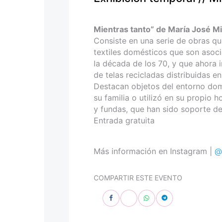
personas
con
discapacidad
Mientras tanto” de María José Mi
visual
Consiste en una serie de obras q
que
textiles domésticos que son asocia
están
la década de los 70, y que ahora i
usando
de telas recicladas distribuidas e
un
Destacan objetos del entorno domé
lector
su familia o utilizó en su propio 
de
y fundas, que han sido soporte d
pantalla;
Entrada gratuita
Presione
Control-
F10
Más información en Instagram |
@
para
abrir
COMPARTIR ESTE EVENTO
un
menú
de
accesibilidad.