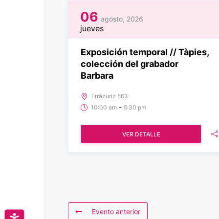
06
agosto, 2026
jueves
Exposición temporal // Tàpies,
colección del grabador
Barbara
Errázuriz 563
-
10:00 am
5:30 pm
VER DETALLE
Evento anterior
Accesibilidad