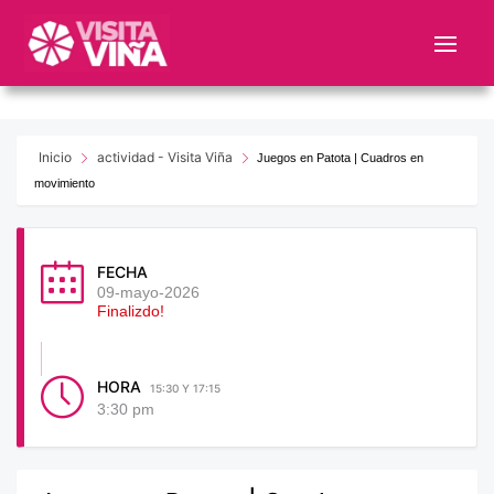
Nota:
este
sitio
web
incluye
un
Inicio
actividad - Visita Viña
Juegos en Patota | Cuadros en
sistema
movimiento
de
accesibilidad.
FECHA
09-mayo-2026
Finalizdo!
HORA
15:30 Y 17:15
3:30 pm