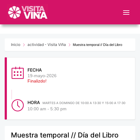
Nota:
este
sitio
web
incluye
un
Inicio
actividad - Visita Viña
Muestra temporal // Día del Libro
sistema
de
accesibilidad.
FECHA
19-mayo-2026
Finalizdo!
HORA
MARTES A DOMINGO DE 10:00 A 13:30 Y 15:00 A 17:30
10:00 am - 5:30 pm
Muestra temporal // Día del Libro