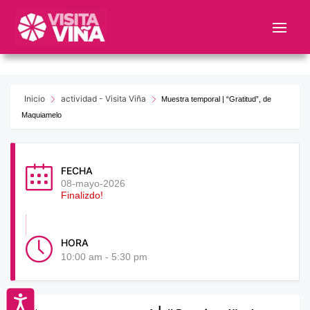
Nota:
este
sitio
web
incluye
un
Inicio
actividad - Visita Viña
Muestra temporal | “Gratitud”, de
sistema
Maquiamelo
de
accesibilidad.
FECHA
08-mayo-2026
Finalizdo!
HORA
10:00 am - 5:30 pm
Accesibilidad