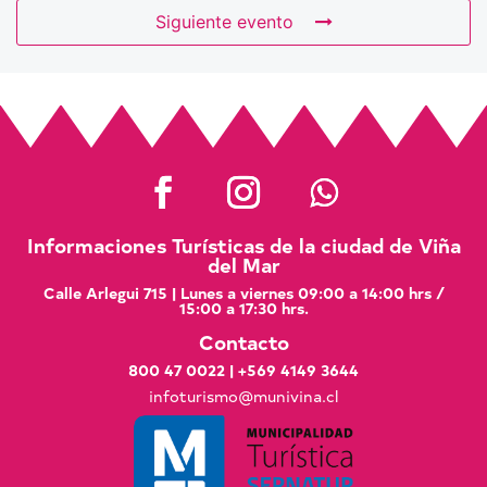
Siguiente evento
Informaciones Turísticas de la ciudad de Viña
del Mar
Calle Arlegui 715 | Lunes a viernes 09:00 a 14:00 hrs /
15:00 a 17:30 hrs.
Contacto
800 47 0022
|
+569 4149 3644
infoturismo@munivina.cl