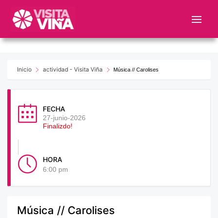
Nota:
este
sitio
web
incluye
un
Inicio
actividad - Visita Viña
Música // Carolises
sistema
de
accesibilidad.
FECHA
27-junio-2026
Finalizdo!
HORA
6:00 pm
Música // Carolises