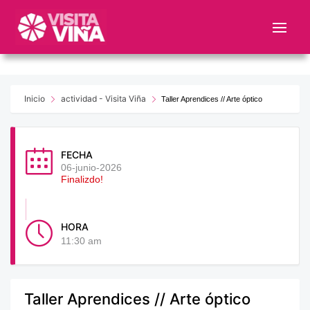
Nota:
este
sitio
web
incluye
un
Inicio
actividad - Visita Viña
Taller Aprendices // Arte óptico
sistema
de
accesibilidad.
FECHA
06-junio-2026
Finalizdo!
HORA
11:30 am
Taller Aprendices // Arte óptico