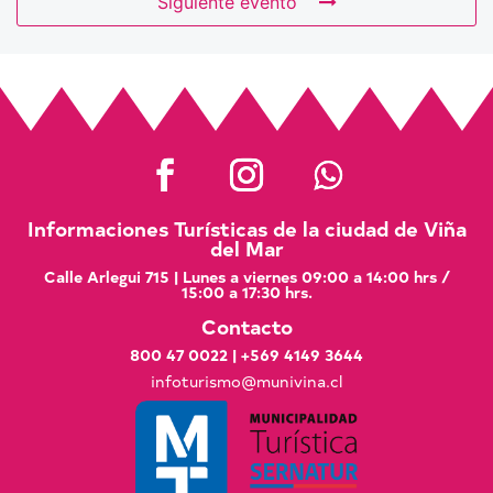
Siguiente evento
Informaciones Turísticas de la ciudad de Viña
del Mar
Calle Arlegui 715 | Lunes a viernes 09:00 a 14:00 hrs /
15:00 a 17:30 hrs.
Contacto
800 47 0022
|
+569 4149 3644
infoturismo@munivina.cl