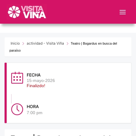
Nota:
este
sitio
web
incluye
un
Inicio
actividad - Visita Viña
Teatro | Bogardus en busca del
sistema
paraíso
de
accesibilidad.
FECHA
15-mayo-2026
Finalizdo!
HORA
7:00 pm