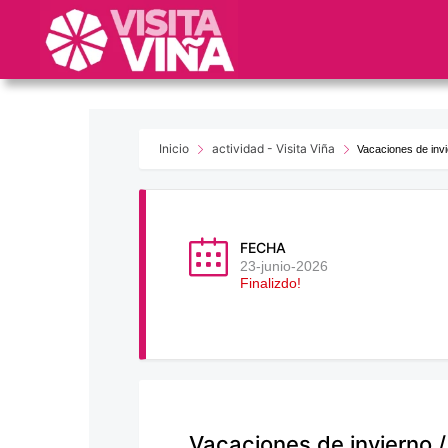
Nota:
este
sitio
web
incluye
un
sistema
Inicio
actividad - Visita Viña
Vacaciones de invie
de
accesibilidad.
Presione
Control-
FECHA
F11
23-junio-2026
Finalizdo!
para
ajustar
el
sitio
web
a
las
Vacaciones de invierno /