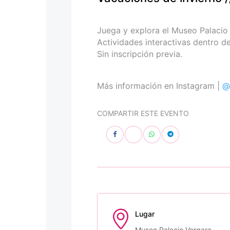
personas
con
discapacidad
Juega y explora el Museo Palacio
visual
Actividades interactivas dentro d
que
Sin inscripción previa.
están
usando
un
Más información en Instagram |
@
lector
de
COMPARTIR ESTE EVENTO
pantalla;
Presione
Control-
F10
para
abrir
un
menú
de
Lugar
accesibilidad.
Museo Palacio Vergara