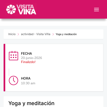
Nota:
este
sitio
web
incluye
un
Inicio
actividad - Visita Viña
Yoga y meditación
sistema
de
accesibilidad.
FECHA
20-junio-2026
Finalizdo!
HORA
10:30 am
Yoga y meditación