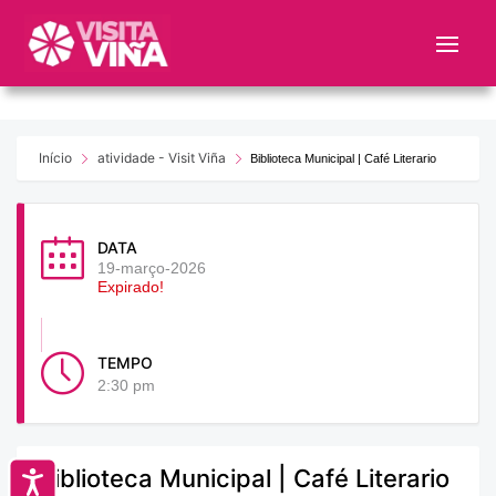
Nota:
este
sitio
web
incluye
un
Início
atividade - Visit Viña
Biblioteca Municipal | Café Literario
sistema
de
accesibilidad.
DATA
19-março-2026
Expirado!
TEMPO
2:30 pm
Biblioteca Municipal | Café Literario
Accesibilidad