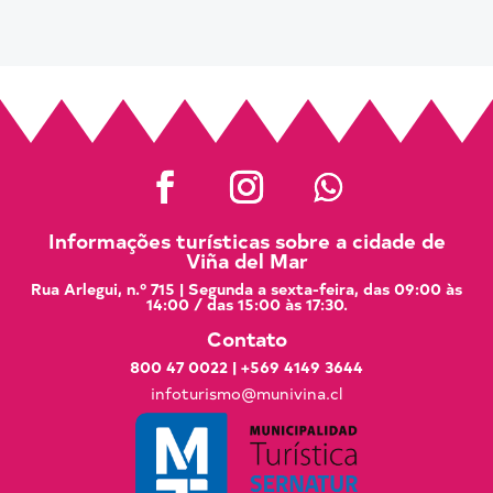
Informações turísticas sobre a cidade de
Viña del Mar
Rua Arlegui, n.º 715 | Segunda a sexta-feira, das 09:00 às
14:00 / das 15:00 às 17:30.
Contato
800 47 0022
|
+569 4149 3644
infoturismo@munivina.cl