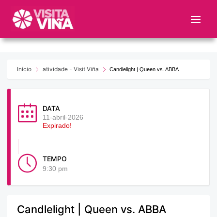
Nota:
este
sitio
web
incluye
un
Início
atividade - Visit Viña
Candlelight | Queen vs. ABBA
sistema
de
accesibilidad.
DATA
11-abril-2026
Expirado!
TEMPO
9:30 pm
Candlelight | Queen vs. ABBA