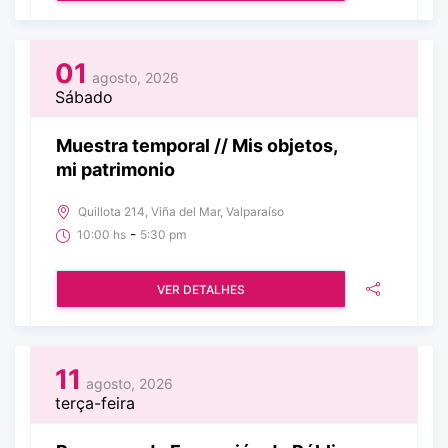
01
agosto, 2026
Sábado
Muestra temporal // Mis objetos,
mi patrimonio
Quillota 214, Viña del Mar, Valparaíso
-
10:00 hs
5:30 pm
VER DETALHES
11
agosto, 2026
terça-feira