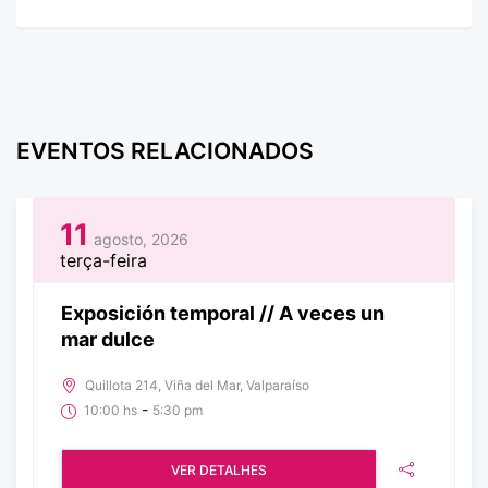
EVENTOS RELACIONADOS
11
agosto, 2026
terça-feira
Exposición temporal // A veces un
mar dulce
Quillota 214, Viña del Mar, Valparaíso
-
10:00 hs
5:30 pm
VER DETALHES