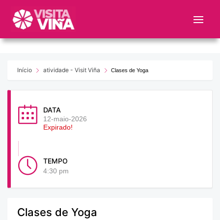
Nota:
este
sitio
web
incluye
un
Início
atividade - Visit Viña
Clases de Yoga
sistema
de
accesibilidad.
DATA
12-maio-2026
Expirado!
TEMPO
4:30 pm
Clases de Yoga