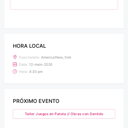
HORA LOCAL
Fuso horário:
America/New_York
Data:
12-maio-2026
Hora:
4:30 pm
PRÓXIMO EVENTO
Taller Juegos en Patota // Obras con Sentido