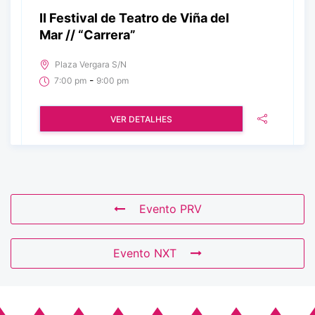
II Festival de Teatro de Viña del
Mar // “Carrera”
Plaza Vergara S/N
-
7:00 pm
9:00 pm
VER DETALHES
Evento PRV
Evento NXT