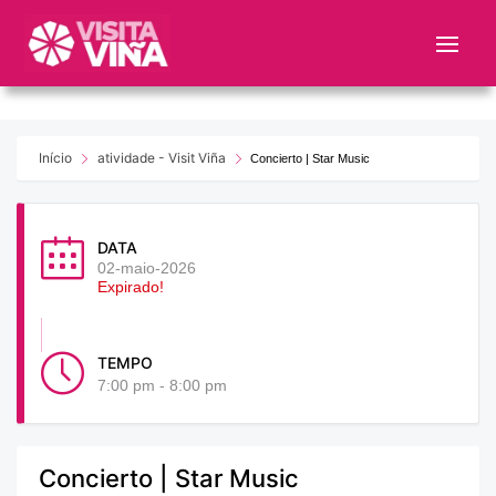
Nota:
este
sitio
web
incluye
un
Início
atividade - Visit Viña
Concierto | Star Music
sistema
de
accesibilidad.
DATA
02-maio-2026
Expirado!
TEMPO
7:00 pm - 8:00 pm
Concierto | Star Music