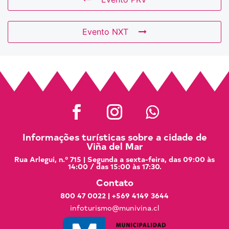
Evento NXT
Informações turísticas sobre a cidade de
Viña del Mar
Rua Arlegui, n.º 715 | Segunda a sexta-feira, das 09:00 às
14:00 / das 15:00 às 17:30.
Contato
800 47 0022
|
+569 4149 3644
infoturismo@munivina.cl