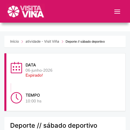
Nota:
este
sitio
web
incluye
un
Início
atividade - Visit Viña
Deporte // sábado deportivo
sistema
de
accesibilidad.
DATA
06-junho-2026
Expirado!
TEMPO
10:00 hs
Deporte // sábado deportivo