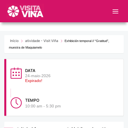
Nota:
este
sitio
web
incluye
un
Início
atividade - Visit Viña
Exhibición temporal // “Gratitud”,
sistema
muestra de Maquiamelo
de
accesibilidad.
DATA
24-maio-2026
Expirado!
TEMPO
10:00 am - 5:30 pm