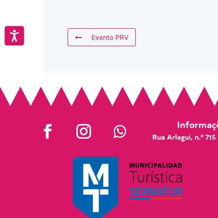
Accesibilidad
Evento PRV
Informaçõ
Rua Arlegui, n.º 715