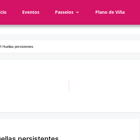
ício
Eventos
Passeios
Plano de Viña
// Huellas persistentes
uellas persistentes