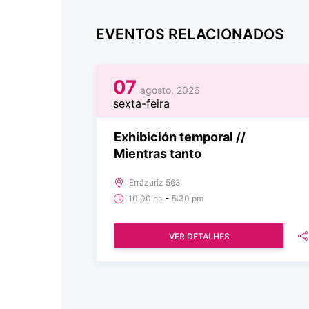
EVENTOS RELACIONADOS
07
agosto, 2026
sexta-feira
Exhibición temporal //
Mientras tanto
Errázuriz 563
-
10:00 hs
5:30 pm
VER DETALHES