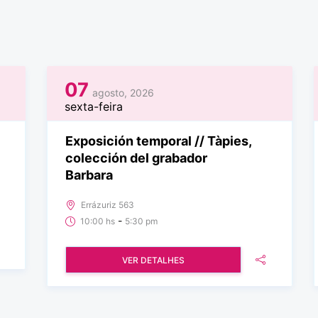
07
agosto, 2026
sexta-feira
Exposición temporal // Tàpies,
colección del grabador
Barbara
Errázuriz 563
-
10:00 hs
5:30 pm
VER DETALHES