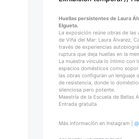
personas
con
discapacidad
Huellas persistentes de Laura Ál
visual
Elgueta.
que
La exposición reúne obras de las 
están
de Viña del Mar: Laura Álvarez, C
usando
través de experiencias autobiográ
un
ruptura que deja huellas en la mem
lector
La muestra vincula lo íntimo con l
de
espacios domésticos como soporte
pantalla;
las obras configuran un lenguaje 
Presione
de resistencia, donde lo doméstic
Control-
silenciosa pero potente.
F10
Maestría de la Escuela de Bellas A
para
Entrada gratuita
abrir
un
menú
Más información en Instagram |
@
de
accesibilidad.