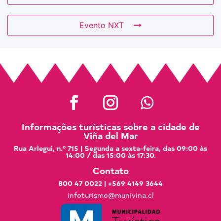
Evento NXT
Informações turísticas sobre a cidade de
Viña del Mar
Rua Arlegui, n.º 715 | Segunda a sexta-feira, das 09:00 às
14:00 / das 15:00 às 17:30.
Contato
800 47 0022
|
+569 4149 3644
infoturismo@munivina.cl