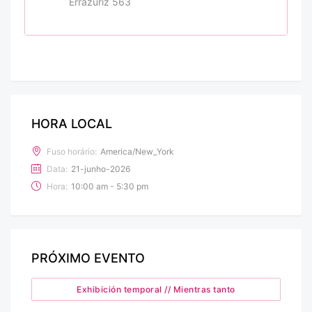
Errázuriz 563
HORA LOCAL
Fuso horário:
America/New_York
Data:
21-junho-2026
Hora:
10:00 am - 5:30 pm
PRÓXIMO EVENTO
Exhibición temporal // Mientras tanto