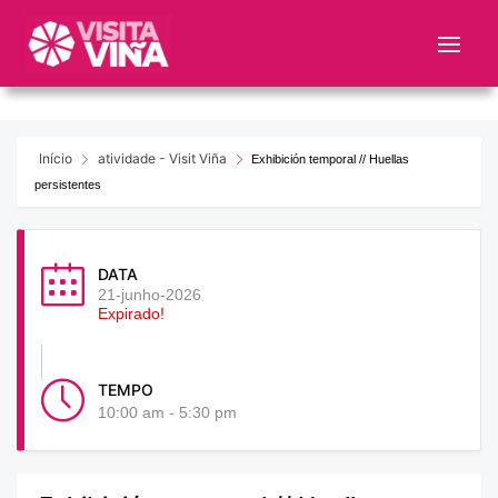
Nota:
este
sitio
web
incluye
un
Início
atividade - Visit Viña
Exhibición temporal // Huellas
sistema
persistentes
de
accesibilidad.
DATA
21-junho-2026
Expirado!
TEMPO
10:00 am - 5:30 pm