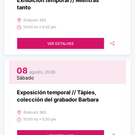
Exhibición temporal // Mientras
tanto
Errázuriz 563
-
10:00 hs
5:30 pm
VER DETALHES
08
agosto, 2026
Sábado
Exposición temporal // Tàpies,
colección del grabador Barbara
Errázuriz 563
-
10:00 hs
5:30 pm