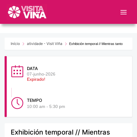
Nota:
este
sitio
web
incluye
un
Início
atividade - Visit Viña
Exhibición temporal // Mientras tanto
sistema
de
accesibilidad.
DATA
07-junho-2026
Expirado!
TEMPO
10:00 am - 5:30 pm
Exhibición temporal // Mientras