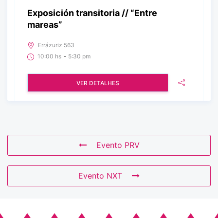
Exposición transitoria // “Entre
mareas”
Errázuriz 563
-
10:00 hs
5:30 pm
VER DETALHES
Evento PRV
Evento NXT