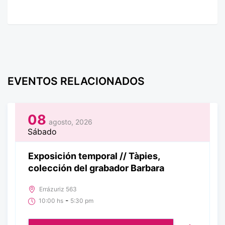
EVENTOS RELACIONADOS
08
agosto, 2026
Sábado
Exposición temporal // Tàpies,
colección del grabador Barbara
Errázuriz 563
-
10:00 hs
5:30 pm