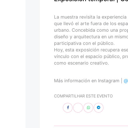
personas
con
discapacidad
La muestra revisita la experiencia
visual
que llevó el arte fuera de los esp
que
urbano. Concebida como una propues
están
diseño y arquitectura en un mismo
usando
participativa con el público.
un
Hoy, esta exposición recupera ese 
lector
vínculo con el espacio público, p
de
como escenario creativo.
pantalla;
Presione
Control-
Más información en Instagram |
@
F10
para
COMPARTILHAR ESTE EVENTO
abrir
un
menú
de
accesibilidad.