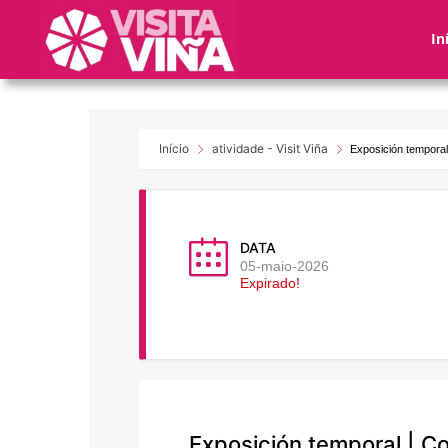
Nota:
este
In
sitio
web
incluye
un
sistema
Início
atividade - Visit Viña
Exposición temporal
de
accesibilidad.
Presione
Control-
DATA
F11
05-maio-2026
Expirado!
para
ajustar
el
sitio
web
a
las
Exposición temporal | C