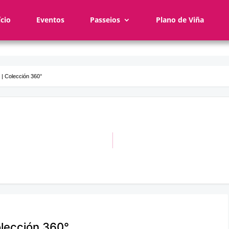
ício
Eventos
Passeios
Plano de Viña
 | Colección 360°
olección 360°