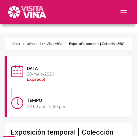
Nota:
este
sitio
web
incluye
un
Início
atividade - Visit Viña
Exposición temporal | Colección 360°
sistema
de
accesibilidad.
DATA
20-maio-2026
Expirado!
TEMPO
10:00 am - 5:30 pm
Exposición temporal | Colección