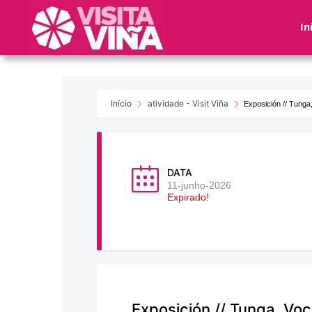
Nota:
este
In
sitio
web
incluye
un
sistema
Início
atividade - Visit Viña
Exposición // Tunga
de
accesibilidad.
Presione
Control-
DATA
F11
11-junho-2026
Expirado!
para
ajustar
el
sitio
web
a
las
Exposición // Tunga, Voc