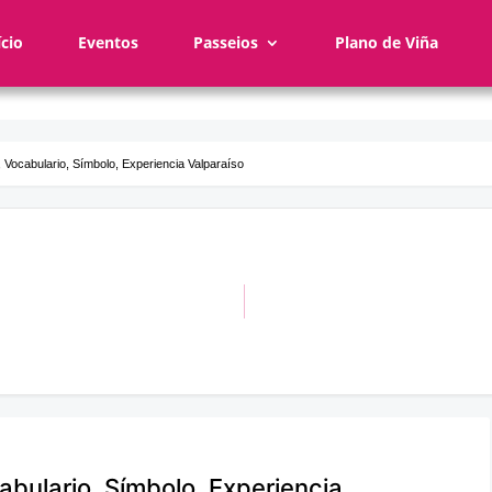
ício
Eventos
Passeios
Plano de Viña
, Vocabulario, Símbolo, Experiencia Valparaíso
abulario, Símbolo, Experiencia