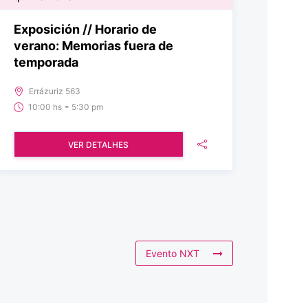
Exposición // Horario de
verano: Memorias fuera de
temporada
Errázuriz 563
-
10:00 hs
5:30 pm
VER DETALHES
Evento NXT