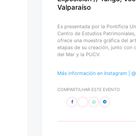
personas
Valparaíso
con
discapacidad
visual
Es presentada por la Pontificia Un
que
Centro de Estudios Patrimoniales,
están
ofrece una muestra gráfica del ar
usando
etapas de su creación, junto con
un
del Mar y la PUCV.
lector
de
pantalla;
Más información en Instagram |
@
Presione
Control-
COMPARTILHAR ESTE EVENTO
F10
para
abrir
un
menú
de
accesibilidad.