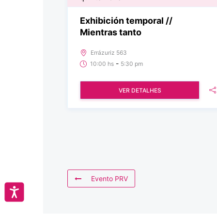
Exhibición temporal //
Mientras tanto
Errázuriz 563
-
10:00 hs
5:30 pm
VER DETALHES
Evento PRV
Accesibilidad