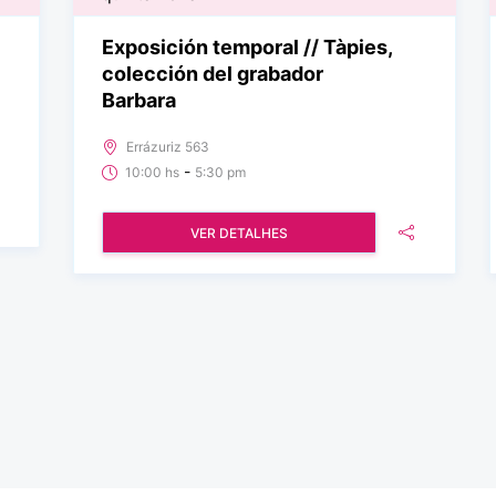
Exposición temporal // Tàpies,
colección del grabador
Barbara
Errázuriz 563
-
10:00 hs
5:30 pm
VER DETALHES