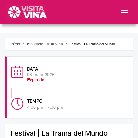
Nota:
este
sitio
web
incluye
un
Início
atividade - Visit Viña
Festival | La Trama del Mundo
sistema
de
accesibilidad.
DATA
08-maio-2026
Expirado!
TEMPO
4:00 pm - 7:00 pm
Festival | La Trama del Mundo