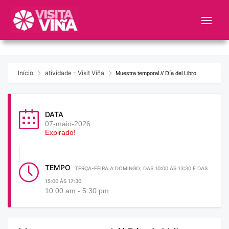
Nota:
este
sitio
web
incluye
un
Início
atividade - Visit Viña
Muestra temporal // Día del Libro
sistema
de
accesibilidad.
DATA
07-maio-2026
Expirado!
TEMPO
TERÇA-FEIRA A DOMINGO, DAS 10:00 ÀS 13:30 E DAS
15:00 ÀS 17:30
10:00 am - 5:30 pm