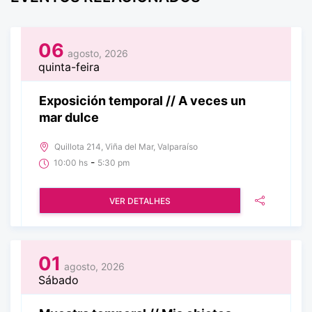
06
agosto, 2026
quinta-feira
Exposición temporal // A veces un
mar dulce
Quillota 214, Viña del Mar, Valparaíso
-
10:00 hs
5:30 pm
VER DETALHES
01
agosto, 2026
Sábado