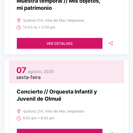
Muestra temporal // Mis objetos,
mi patrimonio
Quillota 214, Viña del Mar, Valparaíso
-
10:00 hs
5:30 pm
VER DETALHES
07
agosto, 2026
sexta-feira
Concierto // Orquesta Infantil y
Juvenil de Olmué
Quillota 214, Viña del Mar, Valparaíso
-
6:00 pm
6:00 pm