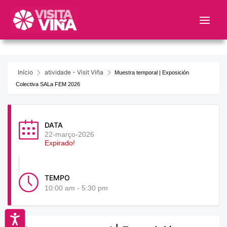
Nota:
este
sitio
web
incluye
un
Início
atividade - Visit Viña
Muestra temporal | Exposición
sistema
Colectiva SALa FEM 2026
de
accesibilidad.
DATA
22-março-2026
Expirado!
TEMPO
10:00 am - 5:30 pm
Accesibilidad