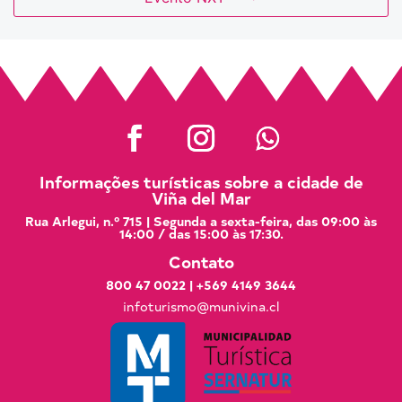
Informações turísticas sobre a cidade de
Viña del Mar
Rua Arlegui, n.º 715 | Segunda a sexta-feira, das 09:00 às
14:00 / das 15:00 às 17:30.
Contato
800 47 0022
|
+569 4149 3644
infoturismo@munivina.cl