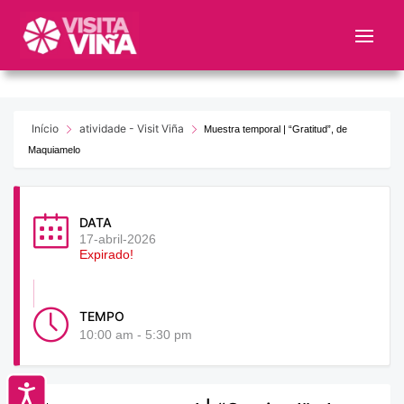
Nota:
este
sitio
web
incluye
un
Início
atividade - Visit Viña
Muestra temporal | “Gratitud”, de
sistema
Maquiamelo
de
accesibilidad.
DATA
17-abril-2026
Expirado!
TEMPO
10:00 am - 5:30 pm
Accesibilidad