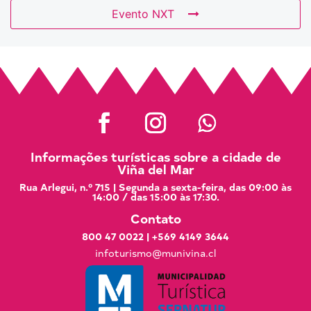
Evento NXT
Informações turísticas sobre a cidade de
Viña del Mar
Rua Arlegui, n.º 715 | Segunda a sexta-feira, das 09:00 às
14:00 / das 15:00 às 17:30.
Contato
800 47 0022
|
+569 4149 3644
infoturismo@munivina.cl