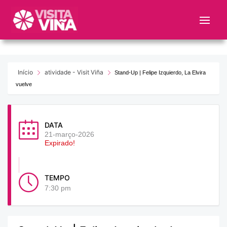
Nota:
este
sitio
web
incluye
un
Início
atividade - Visit Viña
Stand-Up | Felipe Izquierdo, La Elvira
sistema
vuelve
de
accesibilidad.
DATA
21-março-2026
Expirado!
TEMPO
7:30 pm