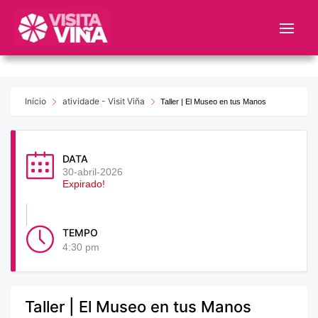
Nota:
este
sitio
web
incluye
un
Início
atividade - Visit Viña
Taller | El Museo en tus Manos
sistema
de
accesibilidad.
DATA
30-abril-2026
Expirado!
TEMPO
4:30 pm
Taller | El Museo en tus Manos