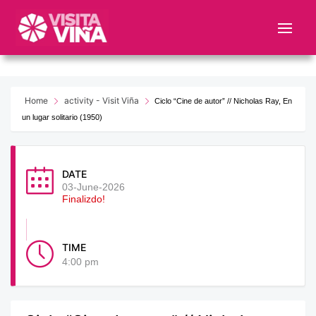
Nota:
este
sitio
web
incluye
un
Home
activity - Visit Viña
Ciclo “Cine de autor” // Nicholas Ray, En
sistema
un lugar solitario (1950)
de
accesibilidad.
DATE
03-June-2026
Finalizdo!
TIME
4:00 pm