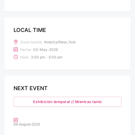
LOCAL TIME
Zona horaria:
America/New_York
Fecha:
03-May-2026
Hora:
3:00 pm - 5:00 pm
NEXT EVENT
Exhibición temporal // Mientras tanto
09-August-2026