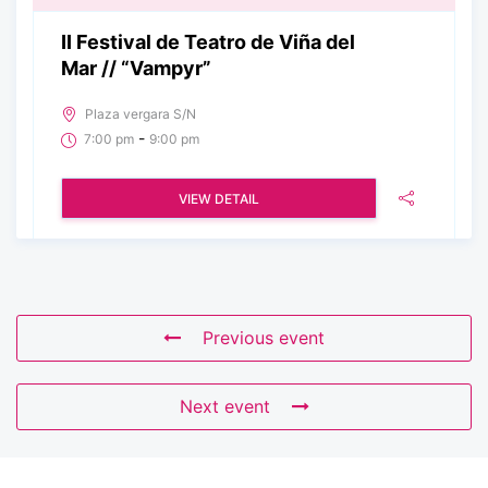
II Festival de Teatro de Viña del
Mar // “Vampyr”
Plaza vergara S/N
-
7:00 pm
9:00 pm
VIEW DETAIL
Previous event
Next event