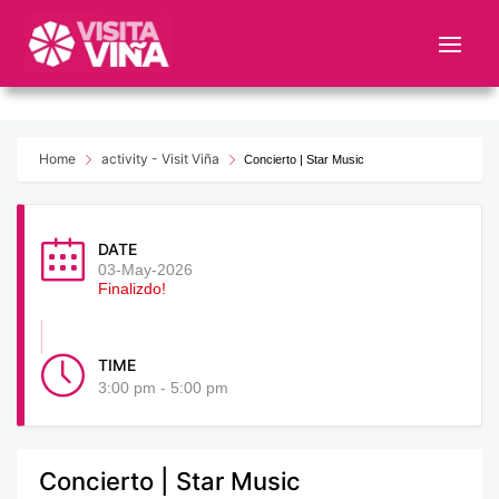
Nota:
este
sitio
web
incluye
un
Home
activity - Visit Viña
Concierto | Star Music
sistema
de
accesibilidad.
DATE
03-May-2026
Finalizdo!
TIME
3:00 pm - 5:00 pm
Concierto | Star Music