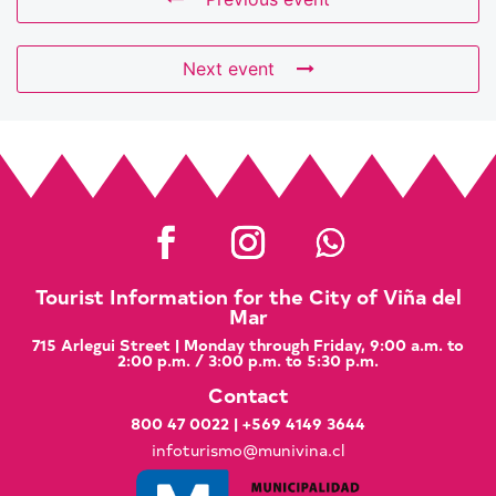
Next event
Tourist Information for the City of Viña del
Mar
715 Arlegui Street | Monday through Friday, 9:00 a.m. to
2:00 p.m. / 3:00 p.m. to 5:30 p.m.
Contact
800 47 0022
|
+569 4149 3644
infoturismo@munivina.cl