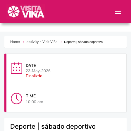
Nota:
este
sitio
web
incluye
un
Home
activity - Visit Viña
Deporte | sábado deportivo
sistema
de
accesibilidad.
DATE
23-May-2026
Finalizdo!
TIME
10:00 am
Deporte | sábado deportivo