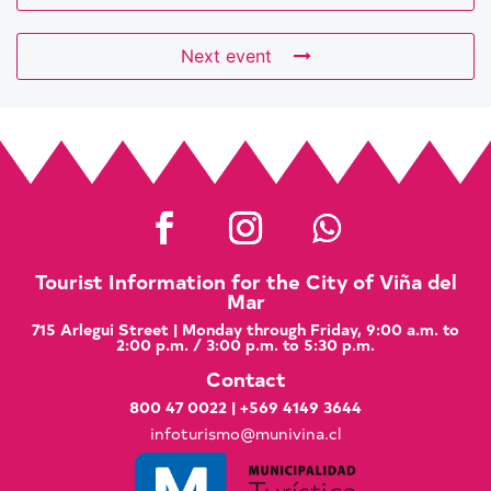
Next event
Tourist Information for the City of Viña del
Mar
715 Arlegui Street | Monday through Friday, 9:00 a.m. to
2:00 p.m. / 3:00 p.m. to 5:30 p.m.
Contact
800 47 0022
|
+569 4149 3644
infoturismo@munivina.cl