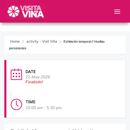
Nota:
este
sitio
web
incluye
un
Home
activity - Visit Viña
Exhibición temporal // Huellas
sistema
persistentes
de
accesibilidad.
DATE
22-May-2026
Finalizdo!
TIME
10:00 am - 5:30 pm