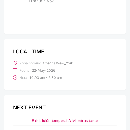
Errazuriz 563
LOCAL TIME
Zona horaria:
America/New_York
Fecha:
22-May-2026
Hora:
10:00 am - 5:30 pm
NEXT EVENT
Exhibición temporal // Mientras tanto