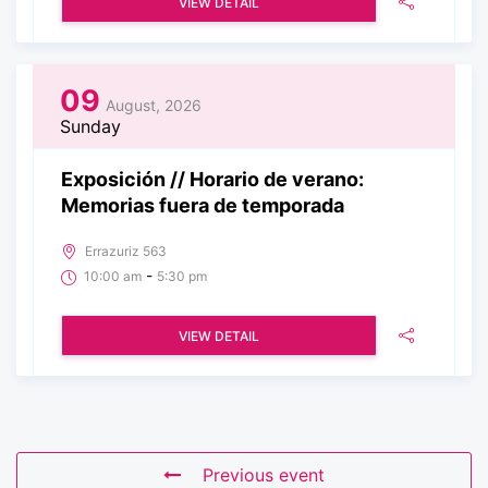
VIEW DETAIL
09
August, 2026
Sunday
Exposición // Horario de verano:
Memorias fuera de temporada
Errazuriz 563
-
10:00 am
5:30 pm
VIEW DETAIL
Previous event