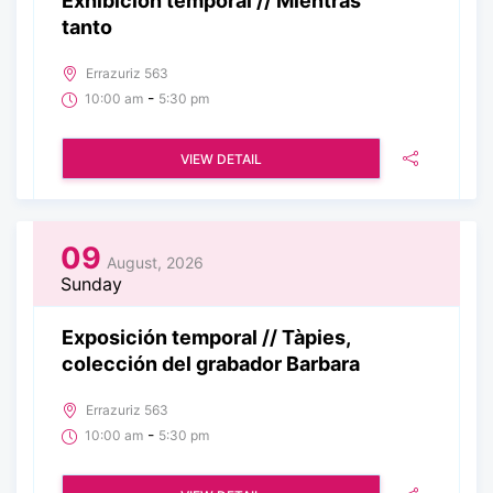
Exhibición temporal // Mientras
tanto
Errazuriz 563
-
10:00 am
5:30 pm
VIEW DETAIL
09
August, 2026
Sunday
Exposición temporal // Tàpies,
colección del grabador Barbara
Errazuriz 563
-
10:00 am
5:30 pm