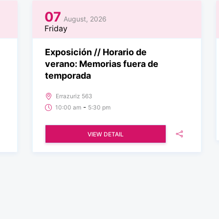
07
August, 2026
Friday
Exposición // Horario de
verano: Memorias fuera de
temporada
Errazuriz 563
-
10:00 am
5:30 pm
VIEW DETAIL