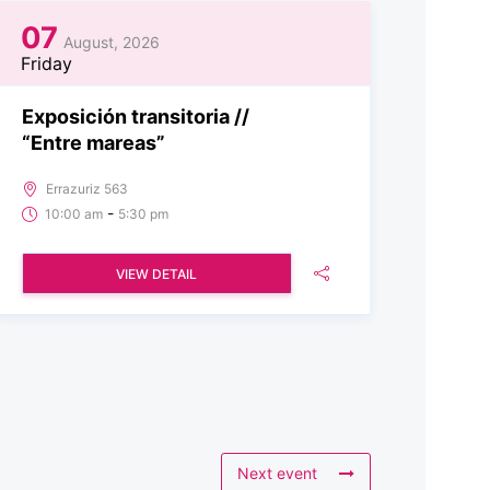
07
August, 2026
Friday
Exposición transitoria //
“Entre mareas”
Errazuriz 563
-
10:00 am
5:30 pm
VIEW DETAIL
Next event