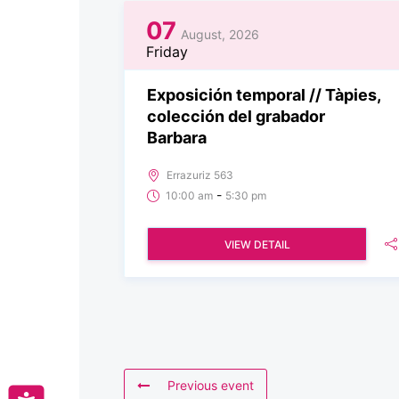
07
August, 2026
Friday
Exposición temporal // Tàpies,
colección del grabador
Barbara
Errazuriz 563
-
10:00 am
5:30 pm
VIEW DETAIL
Previous event