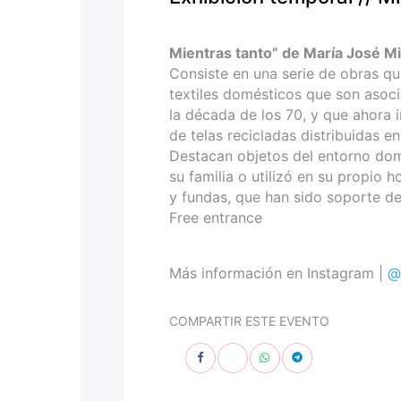
personas
con
discapacidad
Mientras tanto” de María José Mi
visual
Consiste en una serie de obras q
que
textiles domésticos que son asocia
están
la década de los 70, y que ahora i
usando
de telas recicladas distribuidas e
un
Destacan objetos del entorno domé
lector
su familia o utilizó en su propio 
de
y fundas, que han sido soporte d
pantalla;
Free entrance
Presione
Control-
F10
Más información en Instagram |
@
para
abrir
COMPARTIR ESTE EVENTO
un
menú
de
accesibilidad.