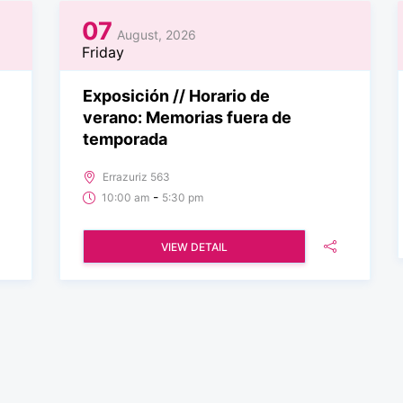
07
August, 2026
Friday
Exposición // Horario de
verano: Memorias fuera de
temporada
Errazuriz 563
-
10:00 am
5:30 pm
VIEW DETAIL