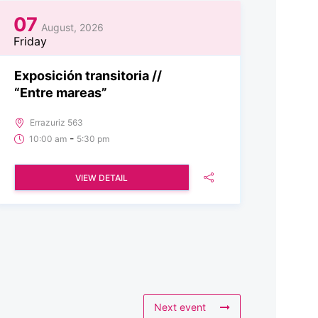
07
August, 2026
Friday
Exposición transitoria //
“Entre mareas”
Errazuriz 563
-
10:00 am
5:30 pm
VIEW DETAIL
Next event