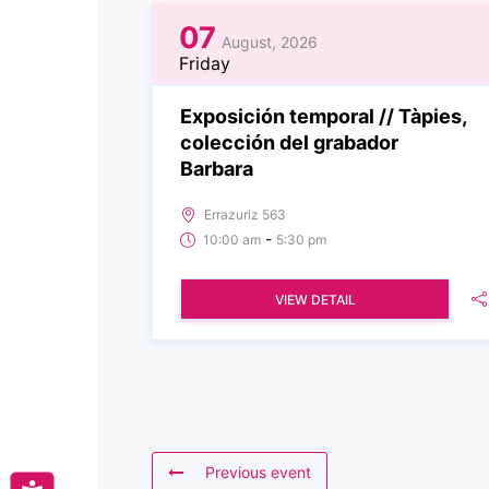
07
August, 2026
Friday
Exposición temporal // Tàpies,
colección del grabador
Barbara
Errazuriz 563
-
10:00 am
5:30 pm
VIEW DETAIL
Previous event