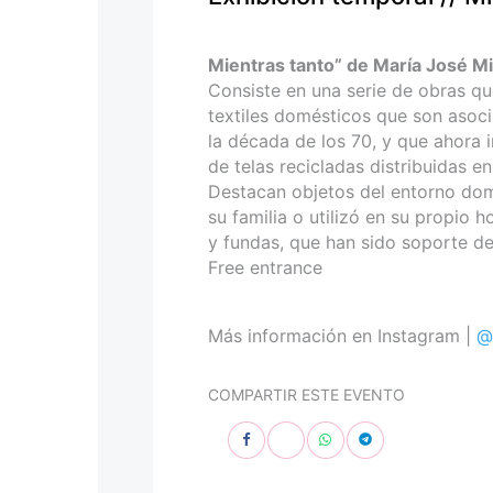
personas
con
discapacidad
Mientras tanto” de María José Mi
visual
Consiste en una serie de obras q
que
textiles domésticos que son asocia
están
la década de los 70, y que ahora i
usando
de telas recicladas distribuidas e
un
Destacan objetos del entorno domé
lector
su familia o utilizó en su propio 
de
y fundas, que han sido soporte d
pantalla;
Free entrance
Presione
Control-
F10
Más información en Instagram |
@
para
abrir
COMPARTIR ESTE EVENTO
un
menú
de
accesibilidad.