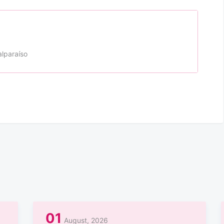
alparaíso
01
August, 2026