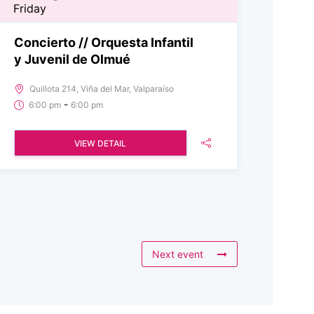
Friday
Concierto // Orquesta Infantil
y Juvenil de Olmué
Quillota 214, Viña del Mar, Valparaíso
-
6:00 pm
6:00 pm
VIEW DETAIL
Next event