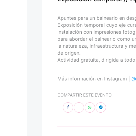
personas
con
discapacidad
Apuntes para un balneario en des
visual
Exposición temporal cuyo eje cura
que
instalación con impresiones fotog
están
para abordar el balneario como u
usando
la naturaleza, infraestructura y me
un
de origen.
lector
Actividad gratuita, dirigida a todo
de
pantalla;
Presione
Más información en Instagram |
@
Control-
F10
COMPARTIR ESTE EVENTO
para
abrir
un
menú
de
accesibilidad.