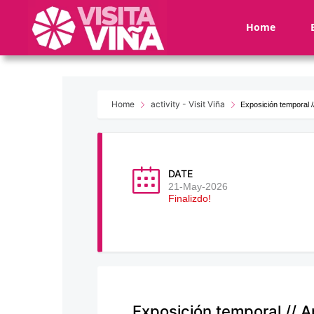
Nota:
este
Home
sitio
web
incluye
un
sistema
Home
activity - Visit Viña
Exposición temporal /
de
accesibilidad.
Presione
Control-
DATE
F11
21-May-2026
Finalizdo!
para
ajustar
el
sitio
web
a
las
Exposición temporal // 