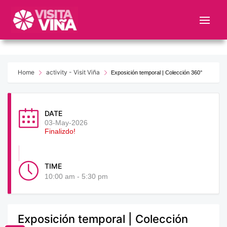
Nota:
este
sitio
web
incluye
un
Home
activity - Visit Viña
Exposición temporal | Colección 360°
sistema
de
accesibilidad.
DATE
03-May-2026
Finalizdo!
TIME
10:00 am - 5:30 pm
Exposición temporal | Colección