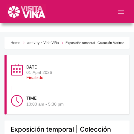
Nota:
este
sitio
web
incluye
un
Home
activity - Visit Viña
Exposición temporal | Colección Marinas
sistema
de
accesibilidad.
DATE
01-April-2026
Finalizdo!
TIME
10:00 am - 5:30 pm
Exposición temporal | Colección