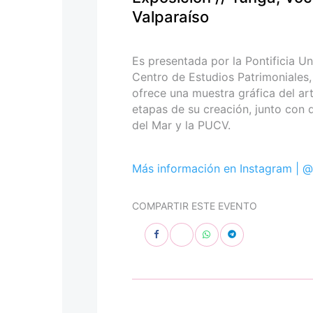
personas
Valparaíso
con
discapacidad
visual
Es presentada por la Pontificia Un
que
Centro de Estudios Patrimoniales,
están
ofrece una muestra gráfica del ar
usando
etapas de su creación, junto con
un
del Mar y la PUCV.
lector
de
pantalla;
Más información en Instagram |
@
Presione
Control-
COMPARTIR ESTE EVENTO
F10
para
abrir
un
menú
de
accesibilidad.