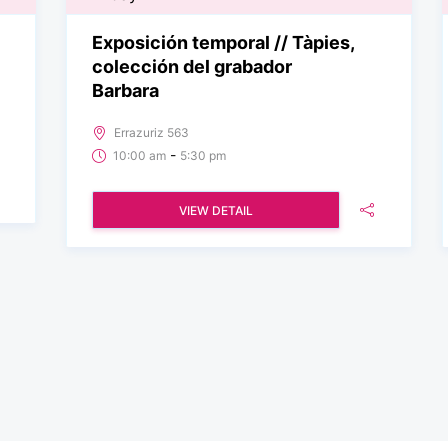
Exposición temporal // Tàpies,
colección del grabador
Barbara
Errazuriz 563
-
10:00 am
5:30 pm
VIEW DETAIL