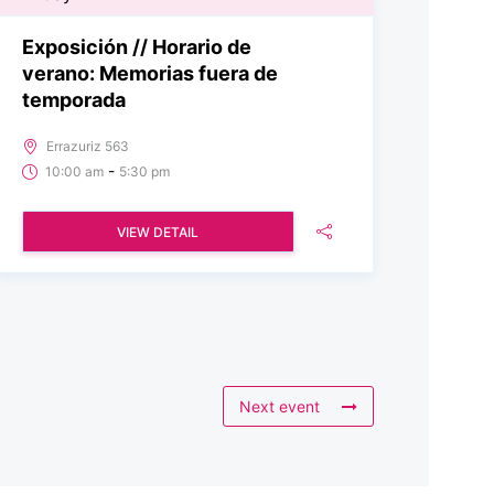
Exposición // Horario de
verano: Memorias fuera de
temporada
Errazuriz 563
-
10:00 am
5:30 pm
VIEW DETAIL
Next event