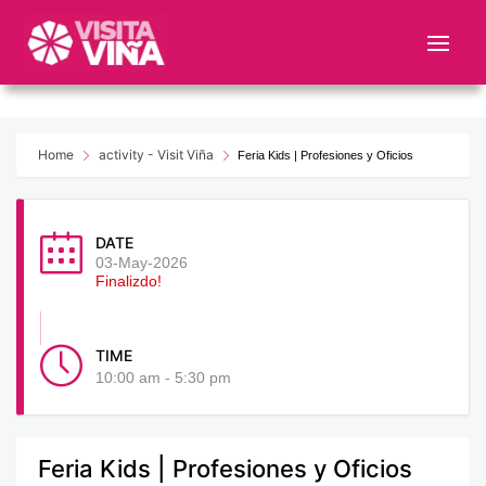
Nota:
este
sitio
web
incluye
un
Home
activity - Visit Viña
Feria Kids | Profesiones y Oficios
sistema
de
accesibilidad.
DATE
03-May-2026
Finalizdo!
TIME
10:00 am - 5:30 pm
Feria Kids | Profesiones y Oficios