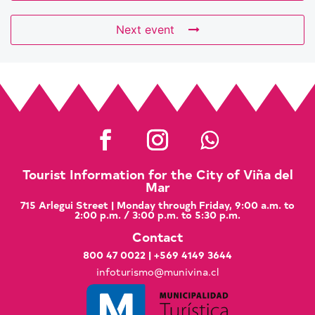
Next event
Tourist Information for the City of Viña del
Mar
715 Arlegui Street | Monday through Friday, 9:00 a.m. to
2:00 p.m. / 3:00 p.m. to 5:30 p.m.
Contact
800 47 0022
|
+569 4149 3644
infoturismo@munivina.cl