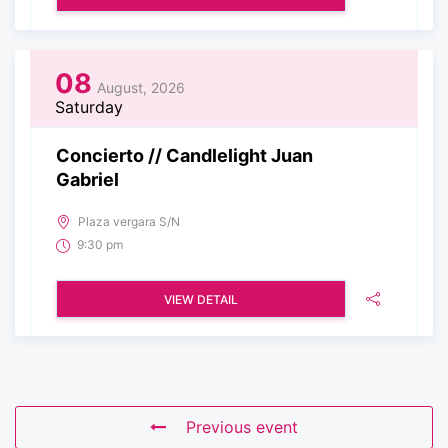
08
August, 2026
Saturday
Concierto // Candlelight Juan
Gabriel
Plaza vergara S/N
9:30 pm
VIEW DETAIL
Previous event