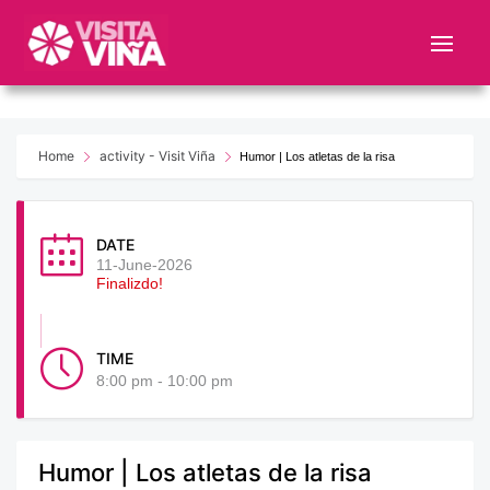
Nota:
este
sitio
web
incluye
un
Home
activity - Visit Viña
Humor | Los atletas de la risa
sistema
de
accesibilidad.
DATE
11-June-2026
Finalizdo!
TIME
8:00 pm - 10:00 pm
Humor | Los atletas de la risa