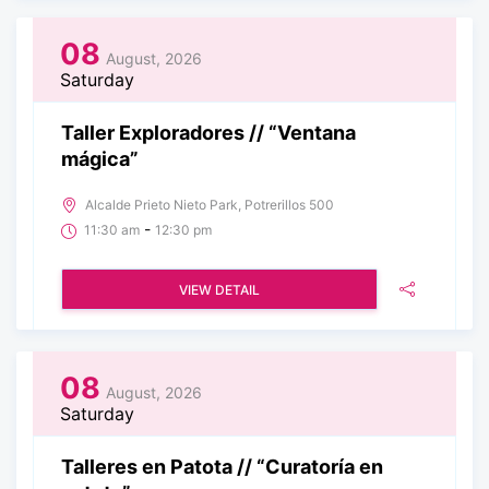
08
August, 2026
Saturday
Taller Exploradores // “Ventana
mágica”
Alcalde Prieto Nieto Park, Potrerillos 500
-
11:30 am
12:30 pm
VIEW DETAIL
08
August, 2026
Saturday
Talleres en Patota // “Curatoría en