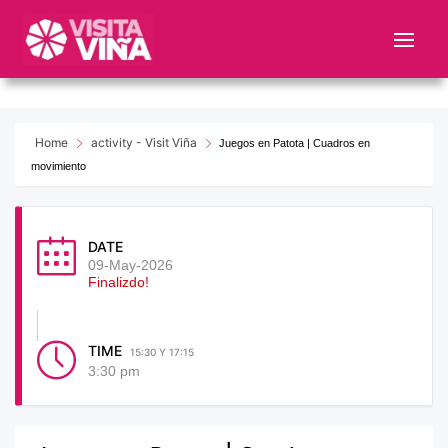
Nota:
este
sitio
web
incluye
un
Home
activity - Visit Viña
Juegos en Patota | Cuadros en
sistema
movimiento
de
accesibilidad.
DATE
09-May-2026
Finalizdo!
TIME
15:30 Y 17:15
3:30 pm