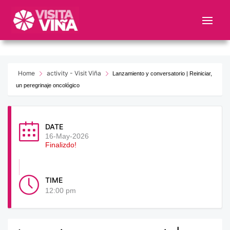
Nota:
este
sitio
web
incluye
un
Home
activity - Visit Viña
Lanzamiento y conversatorio | Reiniciar,
sistema
un peregrinaje oncológico
de
accesibilidad.
DATE
16-May-2026
Finalizdo!
TIME
12:00 pm