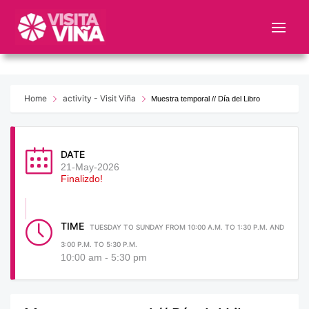
Nota:
este
sitio
web
incluye
un
Home
activity - Visit Viña
Muestra temporal // Día del Libro
sistema
de
accesibilidad.
DATE
21-May-2026
Finalizdo!
TIME
TUESDAY TO SUNDAY FROM 10:00 A.M. TO 1:30 P.M. AND
3:00 P.M. TO 5:30 P.M.
10:00 am - 5:30 pm