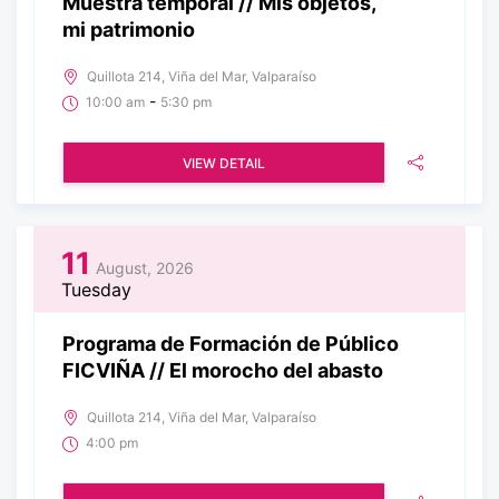
Muestra temporal // Mis objetos,
mi patrimonio
Quillota 214, Viña del Mar, Valparaíso
-
10:00 am
5:30 pm
VIEW DETAIL
11
August, 2026
Tuesday
Programa de Formación de Público
FICVIÑA // El morocho del abasto
Quillota 214, Viña del Mar, Valparaíso
4:00 pm