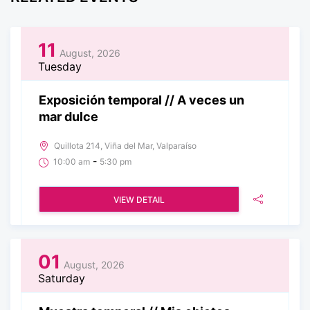
11
August, 2026
Tuesday
Exposición temporal // A veces un
mar dulce
Quillota 214, Viña del Mar, Valparaíso
-
10:00 am
5:30 pm
VIEW DETAIL
01
August, 2026
Saturday