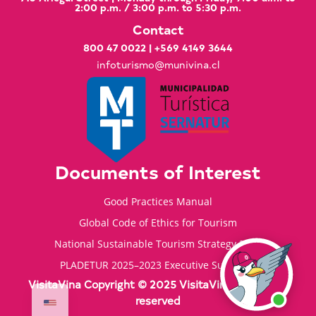
2:00 p.m. / 3:00 p.m. to 5:30 p.m.
Contact
800 47 0022
|
+569 4149 3644
infoturismo@munivina.cl
Documents of Interest
Good Practices Manual
Global Code of Ethics for Tourism
National Sustainable Tourism Strategy 2035
PLADETUR 2025–2023 Executive Summary
VisitaVina Copyright © 2025 VisitaVina - All rights
reserved