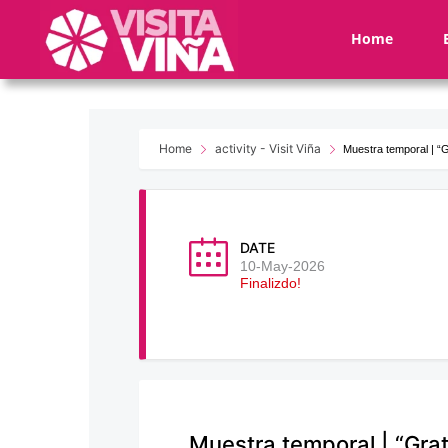
Nota:
este
Home
sitio
web
incluye
un
sistema
Home
activity - Visit Viña
Muestra temporal | “G
de
accesibilidad.
Presione
Control-
DATE
F11
10-May-2026
Finalizdo!
para
ajustar
el
sitio
web
a
las
Muestra temporal | “Gra