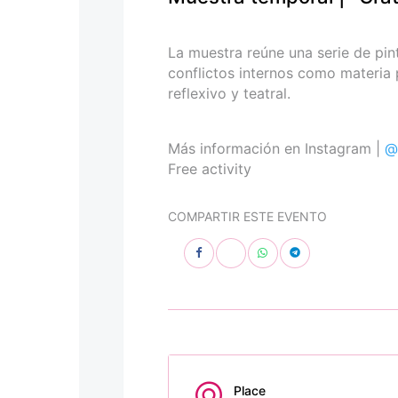
personas
con
discapacidad
La muestra reúne una serie de pin
visual
conflictos internos como materia 
que
reflexivo y teatral.
están
usando
un
Más información en Instagram |
@
lector
Free activity
de
pantalla;
COMPARTIR ESTE EVENTO
Presione
Control-
F10
para
abrir
un
menú
de
accesibilidad.
Place