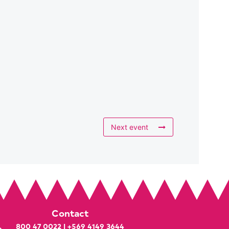
Next event
Contact
800 47 0022
|
+569 4149 3644