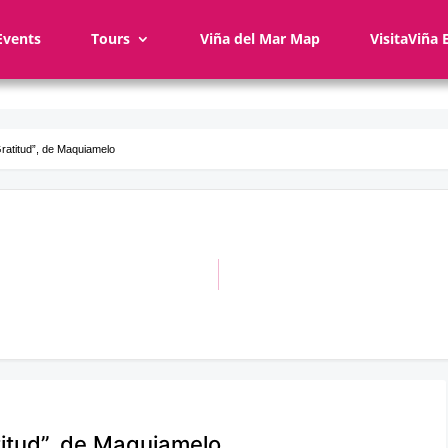
Events
Tours
Viña del Mar Map
VisitaViña 
ratitud”, de Maquiamelo
titud”, de Maquiamelo